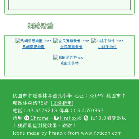
網路活動
島嶼學習樂園
全民資訊素養
小桃子徵件
校園米其林
桃園市中壢區林森國民小學 地址：32097 桃園市中
壢區林森路95號 [
交通指南
]
電話：03-4579213 傳真：03-4570993
請用
Chrome
、
FireFox
或
IE10.0瀏覽器以
上獲得最佳瀏覽效果，謝謝！
Icons made by
Freepik
from
www.flaticon.com