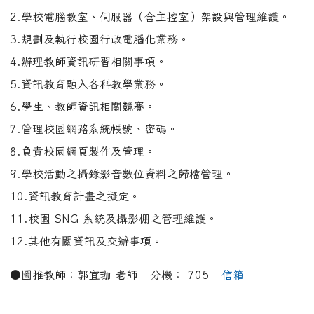
●圖推教師：郭宜珈 老師 分機： 705
信箱
●圖書館館長(幹事)：楊凌鈴小姐 分機： 220
信箱
工作職掌：
一、圖書
（ 1 ）登錄分類、編目、排架
（ 2 ）整理圖書館環境、定期巡邏歸還書本所放位置
（ 3 ）借、還書事宜
（ 4 ）圖書逾期催還
（ 5 ）圖書流通及師生使用情形之各項統計
（ 6 ）深耕閱讀書箱保管、整理（上學期開學發下、下學
期 期沒收回、暑假整理）