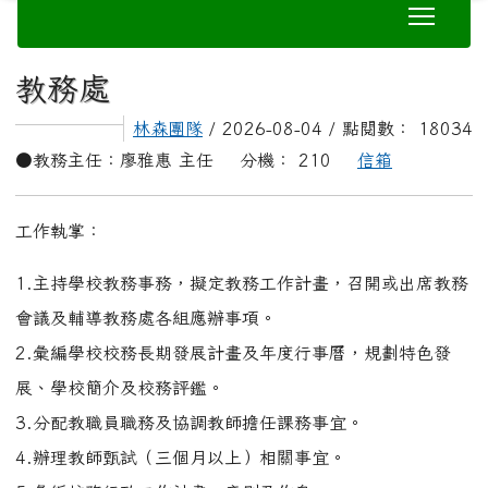
3.分配教職員職務及協調教師擔任課務事宜。
4.辦理教師甄試（三個月以上）相關事宜。
5.彙編校務行政工作計畫、章則及作息。
6.規劃學年會議、領域會議、課發會及寒暑假備課事宜。
7.規劃教師進修及鼓勵參與學藝競賽、學術研究及發表事
宜。
8.巡視及輔導各班教學，籌畫及督導教學環境佈置及推薦教
學優良教師（含特殊優良教師）
9.策劃校際活動及結盟參訪事宜。
10.籌辦畢業典禮（其他處室支援）。
11.有關全校停課事宜。
12.其他有關教務及交辦事項。
●教學組：
洪以恩 老師 分機： 212
信箱