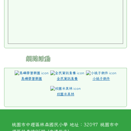
桃園市中壢區林森國民小學 地址：32097 桃園市中
壢區林森路95號 [
交通指南
]
電話：03-4579213 傳真：03-4570993
請用
Chrome
、
FireFox
或
IE10.0瀏覽器以
上獲得最佳瀏覽效果，謝謝！
Icons made by
Freepik
from
www.flaticon.com