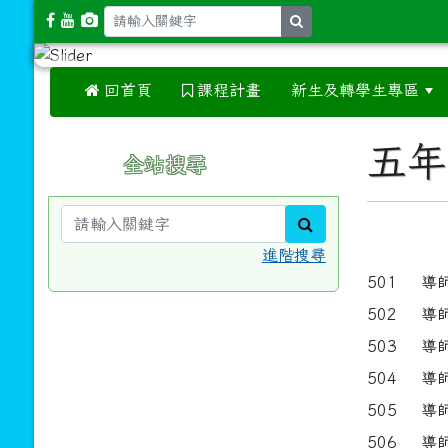
search
 回首頁
課程計畫
新生及轉學生專區
:::
:::
五年
全站搜尋
search
進階搜尋
501 
502 
503 
504 
505 
506 