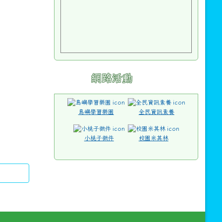
網路活動
島嶼學習樂園
全民資訊素養
小桃子徵件
校園米其林