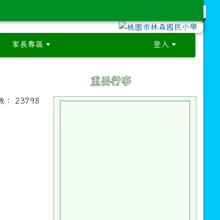
家長專區
登入
:::
:::
重要行事
閱數： 23798