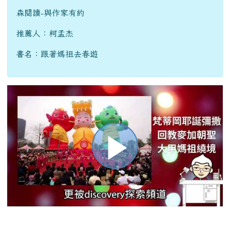
書名：跟著媽祖去春遊
播
放
影
:::