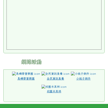
網路活動
島嶼學習樂園
全民資訊素養
小桃子徵件
校園米其林
桃園市中壢區林森國民小學 地址：32097 桃園市中
壢區林森路95號 [
交通指南
]
電話：03-4579213 傳真：03-4570993