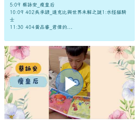
播
放
影
:::
全站搜尋
片
sear
進階搜尋
:::
重要行事