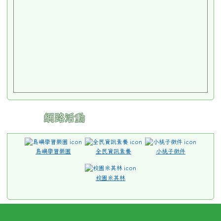
島嶼學習樂園
全民資訊素養
小桃子徵件
校園米其林
桃園市中壢區林森國民小學 地址：32097 桃園市中
壢區林森路95號 [
交通指南
]
電話：03-4579213 傳真：03-4570993
請用
Chrome
、
FireFox
或
IE10.0瀏覽器以
上獲得最佳瀏覽效果，謝謝！
Icons made by
Freepik
from
www.flaticon.com