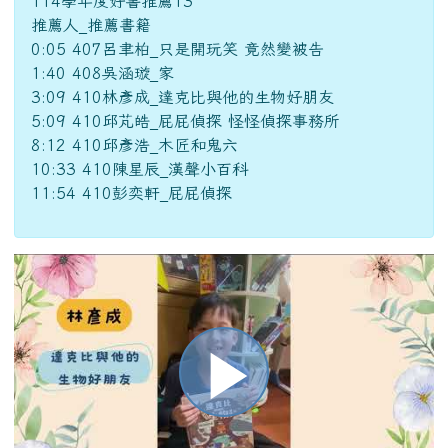
1:40 408吳涵璇_家
3:09 410林彥成_達克比與他的生物好朋友
5:09 410邱芃皓_屁屁偵探 怪怪偵探事務所
8:12 410邱彥浩_木匠和鬼六
10:33 410陳星辰_漢聲小百科
11:54 410彭奕軒_屁屁偵探
播