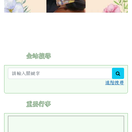
放
影
:::
全站搜尋
片
sear
進階搜尋
:::
重要行事