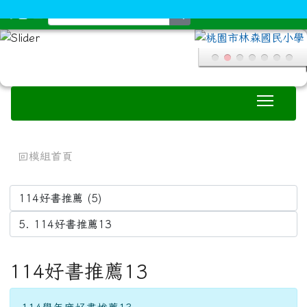
search
Toggle
:::
回模組首頁
114好書推薦13
114學年度好書推薦13
推薦人_推薦書籍
0:05 407呂聿柏_只是開玩笑 竟然變被告