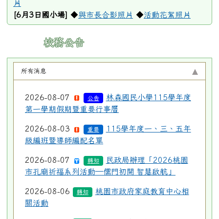
片
[6月3日國小場]
◆
與市長合影照片
◆
活動花絮照片
校務公告
所有消息
2026-08-07
林森國民小學115學年度
公告
第一學期假期暨重要行事曆
2026-08-03
115學年度一、三、五年
重要
級編班暨導師編配名單
2026-08-07
民政局辦理「2026桃園
轉知
市孔廟祈福系列活動—儒門初開 智慧啟航」
2026-08-06
桃園市政府家庭教育中心相
轉知
關活動