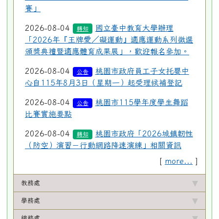
賽」
2026-08-04
國立臺中教育大學辦理
轉知
「2026年『王牌愛／礙運動』適應運動系列徵選
頒獎典禮暨適應體育成果展」，歡迎報名參加。
2026-08-04
桃園市政府員工子女托嬰中
公告
心自115年8月3日（星期一）起受理候補登記
2026-08-04
桃園市115學年度學生舞蹈
公告
比賽實施要點
2026-08-04
桃園市政府「2026城鎮韌性
轉知
（防空）演習－行動網路降速演練」相關資訊
[
more...
]
教務處
學務處
總務處