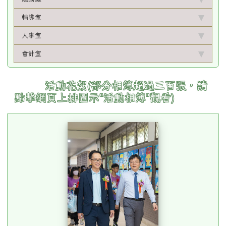
輔導室
人事室
會計室
活動花絮(部分相簿超過三百張，請
點擊網頁上排圖示"活動相簿"觀看)
0610畢業典禮