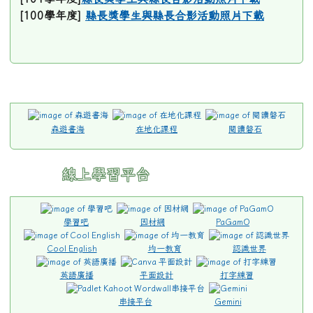
[100學年度]
縣長獎學生與縣長合影活動照片下載
:::
link
link
link
to
to
to
森遊書海
在地化課程
閱讀磐石
https://sites.google.com/m1.lses.tyc.edu.tw/read/
https://sites.google.com/m1.
https:/
style=font-
style=font-
mvp
size:
size:
style=f
線上學習平台
0.75em;
0.75em;
size:
\
\
0.75em
\
學習吧
因材網
PaGamO
Cool English
均一教育
認識世界
英語廣播
平面設計
打字練習
串接平台
Gemini