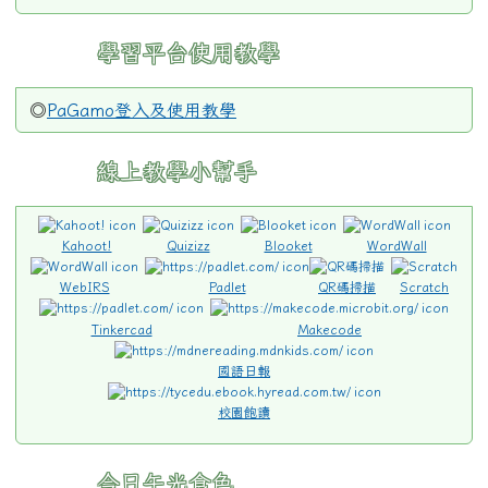
學習平台使用教學
◎
PaGamo登入及使用教學
線上教學小幫手
Kahoot!
Quizizz
Blooket
WordWall
WebIRS
Padlet
QR碼掃描
Scratch
Tinkercad
Makecode
國語日報
校園飽讀
今日午光食色