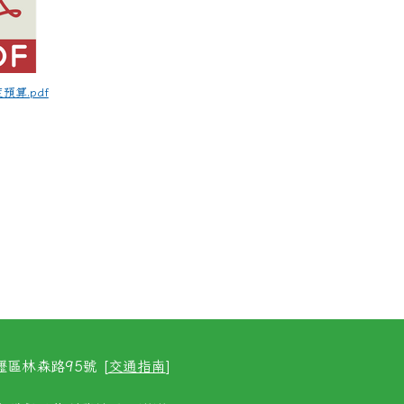
度預算.pdf
區林森路95號 [
交通指南
]