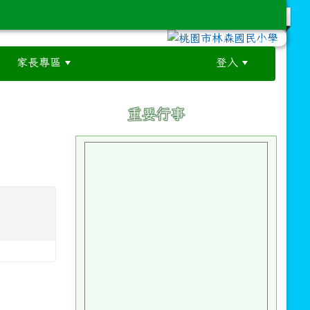
家長專區
登入
:::
:::
重要行事