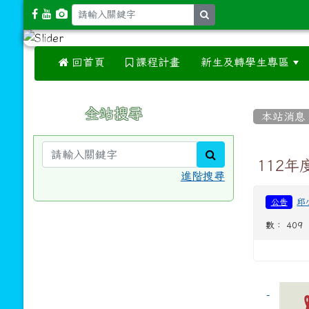
search
 回首頁
課程計畫
新生及轉學生專區
:::
:::
全站搜尋
本站消息
search
112年
進階搜尋
邱
公告
數： 409