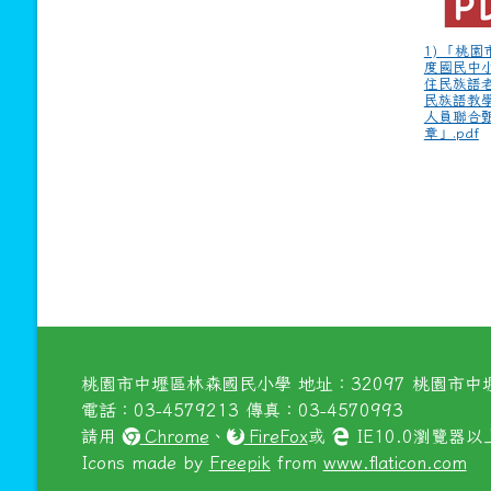
1) 「桃園
度國民中
住民族語老
民族語教
人員聯合
章」.pdf
桃園市中壢區林森國民小學 地址：32097 桃園市中壢
電話：03-4579213 傳真：03-4570993
請用
Chrome
、
FireFox
或
IE10.0瀏覽器
Icons made by
Freepik
from
www.flaticon.com