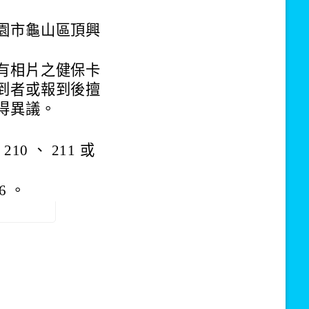
園市龜山區頂興
有相片之健保卡
到者或報到後擅
得異議。
10 、 211 或
6 。