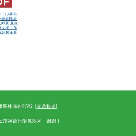
市113學年
小學專職原
師暨 原住
學支援工作
甄選聘任簡
區林森路95號 [
交通指南
]
以上獲得最佳瀏覽效果，謝謝！