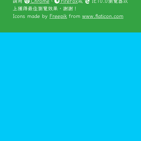
請用
Chrome
、
FireFox
或
IE10.0瀏覽器以
上獲得最佳瀏覽效果，謝謝！
Icons made by
Freepik
from
www.flaticon.com