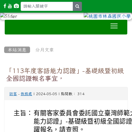
search
Toggle
:::
本站消息
分月文章
「113年度客語能力認證」-基礎級暨初級
全國認證報名事宜，
訪客
-
教務處
| 2024-05-05 | 點閱數： 314
主旨：
有關客家委員會委託國立臺灣師範大
能力認證」-基礎級暨初級全國認
躍報名，請查照。