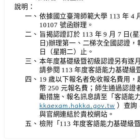
說明：
一、
依據國立臺灣師範大學 113 年 4 月
10107 號函辦理。
二、
旨揭認證訂於 113 年 9 月 7 日(星
日)辦理第一、二梯次全國認證，報名日
日（星期二）止。
三、
本年度基礎級暨初級認證另有逐
請參閱 113 年度客語能力基礎
四、
19 歲以下報名者免收報名費用，超
幣 250 元報名費；師生通過認
勵措施、報名訊息請至「客語能
）查詢
kkaexam.hakka.gov.tw
與官網連結於貴校網站。
五、
檢附「113 年度客語能力基礎級暨