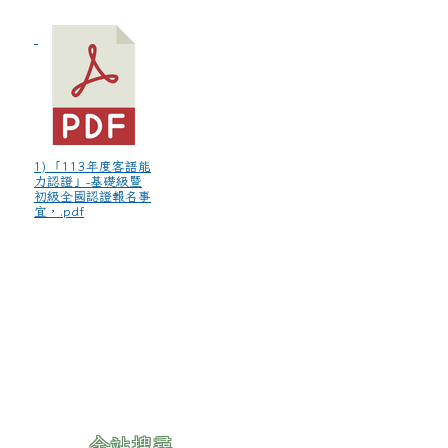
1) 「113年度客語能
力認證」-基礎級暨
初級全國認證報名事
宜，.pdf
:::
全站搜尋