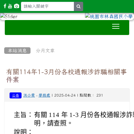
search
Toggle
:::
本站消息
分月文章
有關114年1-3月份各校通報涉詐騙相關事
件案
洪小雯
-
學務處
| 2025-04-24 | 點閱數： 231
公告
主旨：
有關 114 年 1-3 月份各校通
明，請查照。
說明：