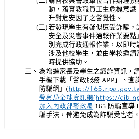
(二)
請各校與警政單位合作辦理預
動，落實教職員工生危機意識
升對危安因子之警覺性。
(三)
若發現學生有疑似遭受詐騙，
安全及災害事件通報作業要點
別完成行政通報作業，以即時
涉及他校學生，並由學校邀請
時提供協助。
三、
為增進家長及學生之識詐資訊，
手機下載「警政服務 APP」、查詢
防騙網」(
http://165.npa.g
警察局全球資訊網(https://cib.npa
165 防騙宣導
加入內政部警政署
騙手法，俾避免成為詐騙受害者