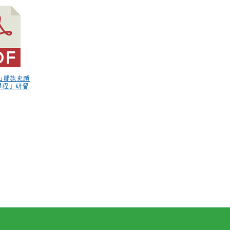
里山鄒族史蹟
課程」研習