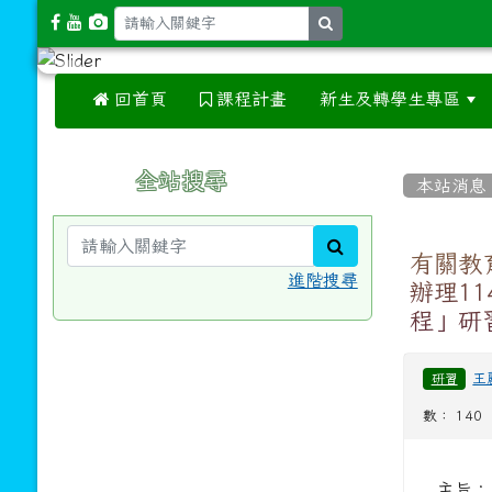
search
 回首頁
課程計畫
新生及轉學生專區
:::
:::
全站搜尋
本站消息
search
有關教
進階搜尋
辦理1
程」研
王
研習
數： 140
主旨：