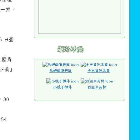
畫一案，
6 日臺
網路活動
相關背
正義」
島嶼學習樂園
全民資訊素養
小桃子徵件
校園米其林
 30
54