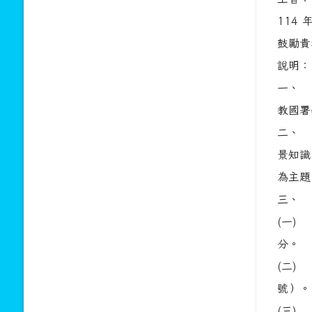
114
鼓勵貴
說明
一、 
教國署學
二、 
景知識
為主題
三、 
(一) 
分。
(二)
號）。
(三)