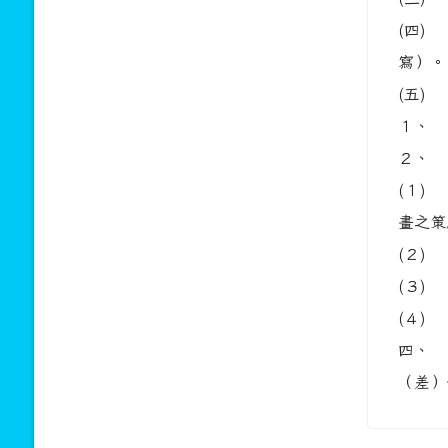
(四)
寫）。
(五)
１、 
２、 
(１)
畫之策
(２)
(３)
(４)
四、 
（差）