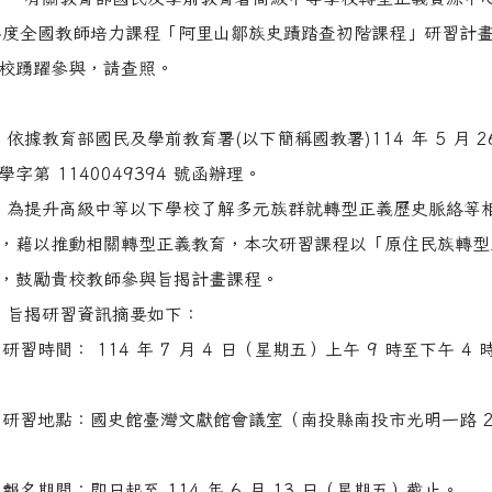
 年度全國教師培力課程「阿里山鄒族史蹟踏查初階課程」研習計
校踴躍參與，請查照。
：
依據教育部國民及學前教育署(以下簡稱國教署)114 年 5 月 2
字第 1140049394 號函辦理。
為提升高級中等以下學校了解多元族群就轉型正義歷史脈絡等
，藉以推動相關轉型正義教育，本次研習課程以「原住民族轉型
，鼓勵貴校教師參與旨揭計畫課程。
旨揭研習資訊摘要如下：
研習時間： 114 年 7 月 4 日（星期五）上午 9 時至下午 4 時
 研習地點：國史館臺灣文獻館會議室（南投縣南投市光明一路 2
 報名期間：即日起至 114 年 6 月 13 日（星期五）截止。