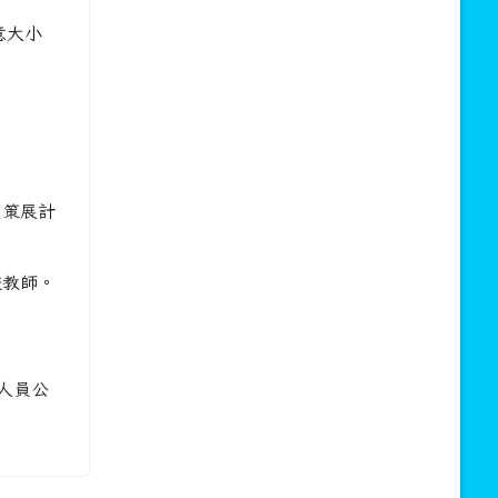
意大小
園策展計
校教師。
。
人員公