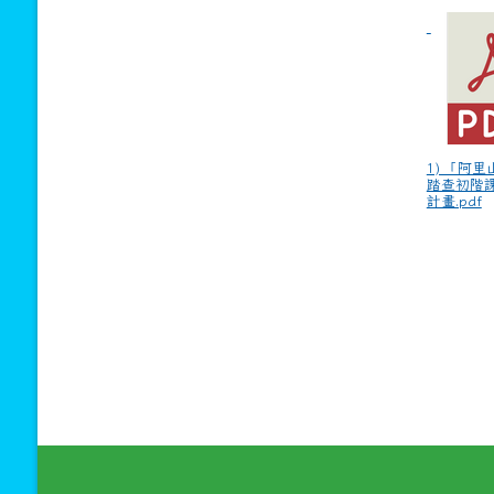
1) 「阿
踏查初階
計畫.pdf