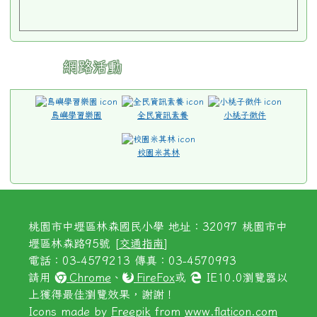
網路活動
島嶼學習樂園
全民資訊素養
小桃子徵件
校園米其林
桃園市中壢區林森國民小學 地址：32097 桃園市中
壢區林森路95號 [
交通指南
]
電話：03-4579213 傳真：03-4570993
請用
Chrome
、
FireFox
或
IE10.0瀏覽器以
上獲得最佳瀏覽效果，謝謝！
Icons made by
Freepik
from
www.flaticon.com