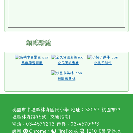
網路活動
島嶼學習樂園
全民資訊素養
小桃子徵件
校園米其林
桃園市中壢區林森國民小學 地址：32097 桃園市中
壢區林森路95號 [
交通指南
]
電話：03-4579213 傳真：03-4570993
請用
Chrome
、
FireFox
或
IE10.0瀏覽器以