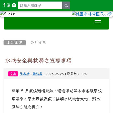
search
Toggle
:::
本站消息
分月文章
水域安全與救溺之宣導事項
陳嘉綺
-
學務處
| 2026-05-25 | 點閱數： 120
宣導
每年 5 月氣候漸趨炎熱，適逢汛期與本市各級學校
畢業季，學生課後及假日接觸水域機會大增，溺水
風險亦隨之提升。