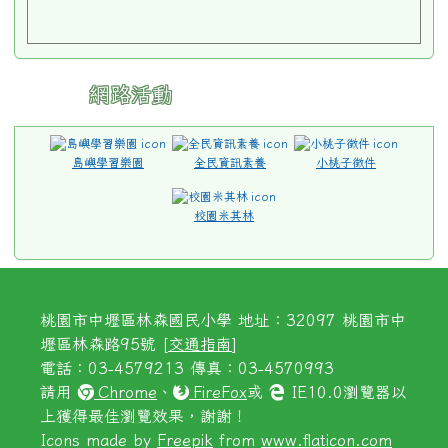
網路活動
島嶼學習樂園
全民資訊素養
小桃子徵件
校園米其林
桃園市中壢區林森國民小學 地址：32097 桃園市中
壢區林森路95號 [
交通指南
]
電話：03-4579213 傳真：03-4570993
請用
Chrome
、
FireFox
或
IE10.0瀏覽器以
上獲得最佳瀏覽效果，謝謝！
Icons made by
Freepik
from
www.flaticon.com