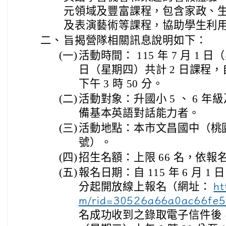
元領域及豐富課程，包含家政、
及表演藝術等課程，協助學生利
二、
旨揭營隊相關訊息說明如下：
(一)
活動時間： 115 年 7 月 1 日（
日（星期四）共計 2 日課程，自
下午 3 時 50 分。
(二)
活動對象：升國小 5 、 6 年
備基本英語對話能力者。
(三)
活動地點：本市文昌國中（桃園
號）。
(四)
招生名額：上限 66 名，依
(五)
報名日期：自 115 年 6 月 1 
分起開放線上報名（網址：
ht
m/rid=30526a66a0ac66fe5
名成功收到之錄取電子信件後，於 1