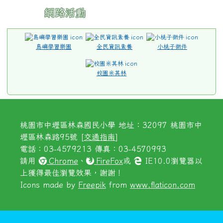
網路活動
島嶼學習樂園
全民資訊素養
小桃子徵件
校園米其林
桃園市中壢區林森國民小學 地址：32097 桃園市中
壢區林森路95號 [
交通指南
]
電話：03-4579213 傳真：03-4570993
請用
Chrome
、
FireFox
或
IE10.0瀏覽器以
上獲得最佳瀏覽效果，謝謝！
Icons made by
Freepik
from
www.flaticon.com