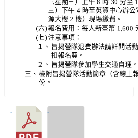
（星期三）上午 8 時 30 分至 1
三）下午 4 時至英資中心辦
源大樓 2 樓）現場繳費。
(六)
報名費用：每人新臺幣 1,600 
(七)
注意事項：
１、
旨揭營隊退費辦法請詳閱活
扣報名費。
２、
旨揭營隊參加學生交通自理
三、
檢附旨揭營隊活動簡章（含線上報
份。