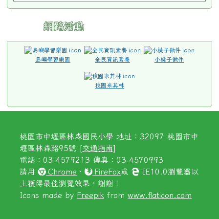
網路活動
島嶼學習樂園
全民資訊素養
小桃子徵件
校園米其林
桃園市中壢區林森國民小學 地址：32097 桃園市中
壢區林森路95號 [
交通指南
]
電話：03-4579213 傳真：03-4570993
請用
Chrome
、
FireFox
或
IE10.0瀏覽器以
上獲得最佳瀏覽效果，謝謝！
Icons made by
Freepik
from
www.flaticon.com