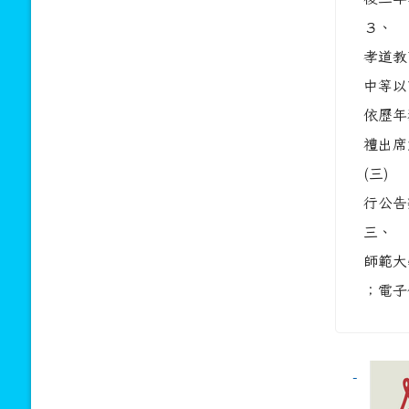
３、 
孝道教
中等以
依歷年
禮出席
(三)
行公告
三、 
師範大
；電子信箱