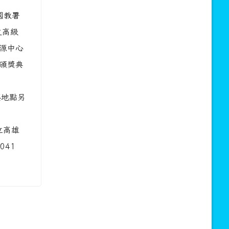
國教署
之高級
源中心
頒獎典
與地點另
立高雄
041