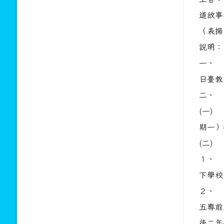
道故事
（表揚
說明
一、 
日臺教
二、 
(一) 
期一）
(二)
１、 
下學校
２、 
五專前
後二年