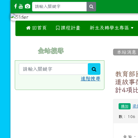
search
 回首頁
課程計畫
新生及轉學生專區
:::
:::
全站搜尋
本站消息
search
教育部
進階搜尋
道故事
計4項
梁
轉知
數： 106
主旨：