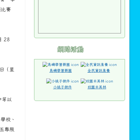
項比賽
 28
網路活動
 日（星
島嶼學習樂園
全民資訊素養
小桃子徵件
校園米其林
中等以
等學校、
五專限