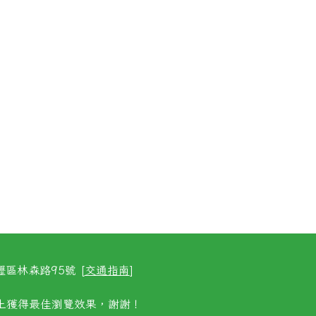
區林森路95號 [
交通指南
]
以上獲得最佳瀏覽效果，謝謝！