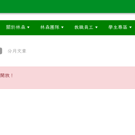
關於林森
林森團隊
教職員工
學生專區
分月文章
已不開放！
開放！