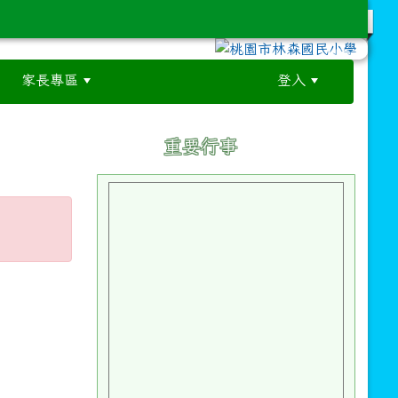
家長專區
登入
:::
:::
重要行事