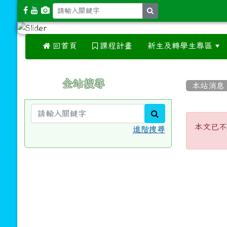
search
 回首頁
課程計畫
新生及轉學生專區
:::
:::
全站搜尋
本站消息
search
本文
本文已不
進階搜尋