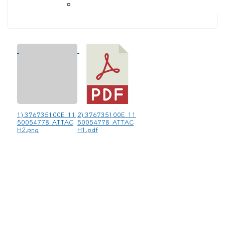
。
1) 376735100E_11
2) 376735100E_11
50054778_ATTAC
50054778_ATTAC
H2.png
H1.pdf