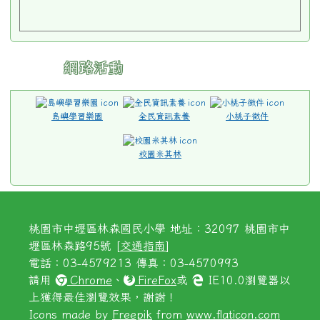
網路活動
島嶼學習樂園
全民資訊素養
小桃子徵件
校園米其林
桃園市中壢區林森國民小學 地址：32097 桃園市中
壢區林森路95號 [
交通指南
]
電話：03-4579213 傳真：03-4570993
請用
Chrome
、
FireFox
或
IE10.0瀏覽器以
上獲得最佳瀏覽效果，謝謝！
Icons made by
Freepik
from
www.flaticon.com