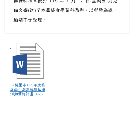
計畫及經費概算表(格式詳如附件)，並請將上述書
面資料核章後於 115 年 7 月 17 日(星期五)前免
備文寄(送)至本局終身學習科憑辦，以郵戳為憑，
逾期不予受理。
1) 桃園市115年度推
展學生創意戲劇藝術
活動實施計畫.docx