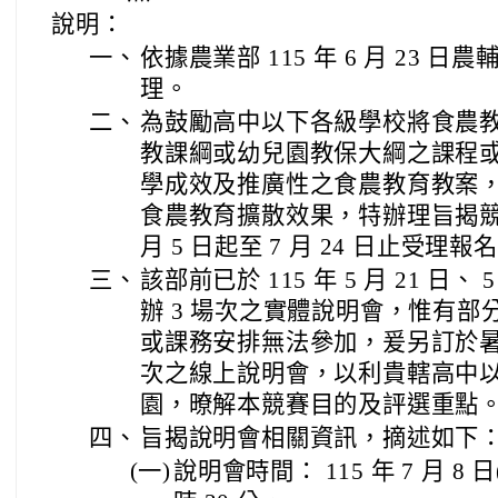
說明：
一、
依據農業部 115 年 6 月 23 日農輔
理。
二、
為鼓勵高中以下各級學校將食農教育
教課綱或幼兒園教保大綱之課程
學成效及推廣性之食農教育教案
食農教育擴散效果，特辦理旨揭競賽，
月 5 日起至 7 月 24 日止受理報
三、
該部前已於 115 年 5 月 21 日、 5 
辦 3 場次之實體說明會，惟有
或課務安排無法參加，爰另訂於暑
次之線上說明會，以利貴轄高中
園，暸解本競賽目的及評選重點
四、
旨揭說明會相關資訊，摘述如下
(一)
說明會時間： 115 年 7 月 8 