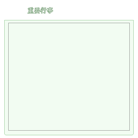
網路活動
島嶼學習樂園
全民資訊素養
小桃子徵件
校園米其林
桃園市中壢區林森國民小學 地址：32097 桃園市中
壢區林森路95號 [
交通指南
]
電話：03-4579213 傳真：03-4570993
請用
Chrome
、
FireFox
或
IE10.0瀏覽器以