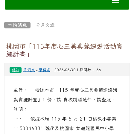
動實施計畫」1 份，請 貴校踴躍送件，請查照。
說明：
一、 依據本局 115 年 5 月 21 日桃教小字第
1150046331 號函及桃園市 立迴龍國民中小學
（以下簡稱迴龍國中小學） 115 年 6 月 15 日 迴
中小學字第 1150005121 號函辦理。
二、 旨揭計畫摘述如下（詳如實施計畫）：
(一) 評選內容：
１、 紀錄片組：
(１) 以「心三美運動」主題－問安、感謝、做好
事，擇至 少一項為影片主要內容，進行活動中成員
之側拍及訪 談記錄。
(２) 影片內以相片及影片混合剪輯方式呈現。
２、 創意組：