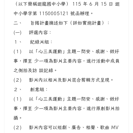
(１) 以「心三美運動」主題一問安、感謝、做好
事，擇至 少一項為影片主要内容，進行原創影片拍
攝。
(２) 影片內容可以短劇、廣告、相聲、歌曲 MV
等多元方 式呈現。
(二) 收件規範：
１、 影片長度（含片頭及片尾）在 2 分 30 秒
至 3 分 30 秒之間。 影片格式以可支援上傳至
YouTube 的檔案格式為主（例如：.MOV
、.MPEG4 、.MP4 、.AVI 、.WMV 等）。
２、 每件參選作品至多填報 3 位主要作者，需
填寫「心三美 典範遴選活動報名表」、「著作權無
償授權同意書」及 「參選作品授權切結書」。
(三) 收件方式：