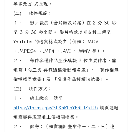
１、 線上繳交：請至
https://forms.gle/3LXhRLoYFdLJZxTt5
網頁連結
填寫繳件表單並上傳相關檔案。
２、 郵寄：（如實施計畫附件一、二、三）連
同影片光碟寄 （送）至迴龍國中小學務處（住址：
333 桃園市龜山區 萬壽路一段 168 號），電話：
（ 02 ） 8209–6088 分機 310 、 317 。
(四) 收件日期：自即日起至 116 年 1 月 22 日
（星期五）止（郵戳 為憑）。
(五) 錄取獎勵：
１、 作者為桃園市所屬高級中等以下學校教職
員或教育局及 所屬機關人員，依「桃園市高級中等
以下學校教育人員 研究著作給分審查要點」核予著
作分數 0.1 分（錄取作品如由多人合作者，給分依