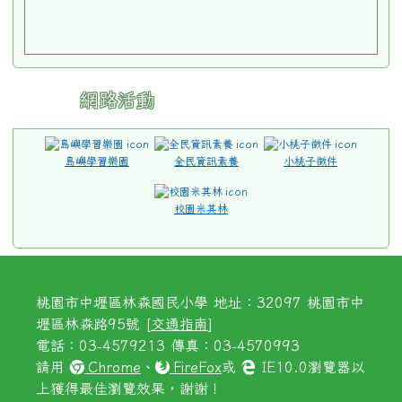
網路活動
島嶼學習樂園
全民資訊素養
小桃子徵件
校園米其林
桃園市中壢區林森國民小學 地址：32097 桃園市中
壢區林森路95號 [
交通指南
]
電話：03-4579213 傳真：03-4570993
請用
Chrome
、
FireFox
或
IE10.0瀏覽器以
上獲得最佳瀏覽效果，謝謝！