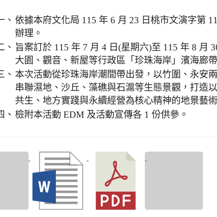
大園、觀音、新屋等行政區「珍珠海岸」濱海廊
三、
本次活動從珍珠海岸潮間帶出發，以竹圍、永安
串聯濕地、沙丘、藻礁與石滬等生態景觀，打造
共生、地方實踐與永續經營為核心精神的地景藝
四、
檢附本活動 EDM 及活動宣傳各 1 份供參。
)2026桃園
2) 2026桃園地景藝
3) 2026桃園地景藝
4) (美編版)2026桃園
節學習單
術節學習單(國小高
術節學習單(國小高
地景藝術節學習單
.jpg
年級).docx
年級).pdf
(低、中年級).jpg