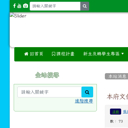
search
 回首頁
課程計畫
新生及轉學生專區
:::
:::
全站搜尋
本站消息
search
本府文
進階搜尋
張
活動
數： 73