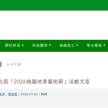
關於林森
林森團隊
教職員工
學生專區
分月文章
化局「2026桃園地景藝術節」活動文宣
燕芳
-
學務處
| 2026-07-03 | 點閱
一、
依據本府文化局 115 年 6 月 23 日桃市文演字第 115
辦理。
二、
旨案訂於 115 年 7 月 4 日(星期六)至 115 年 8 月