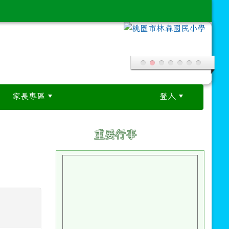
家長專區
登入
:::
:::
重要行事
00121241 號函
 30 日(星期日)，於