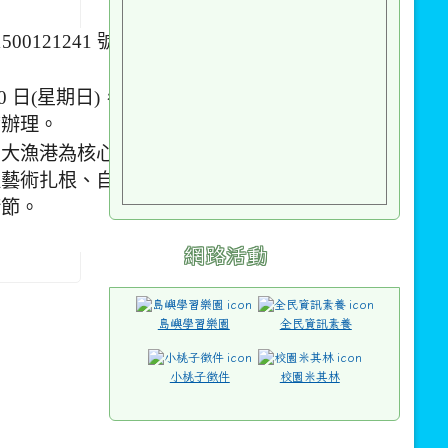
帶辦理。
兩大漁港為核心，
以藝術扎根、自然
術節。
網路活動
島嶼學習樂園
全民資訊素養
小桃子徵件
校園米其林