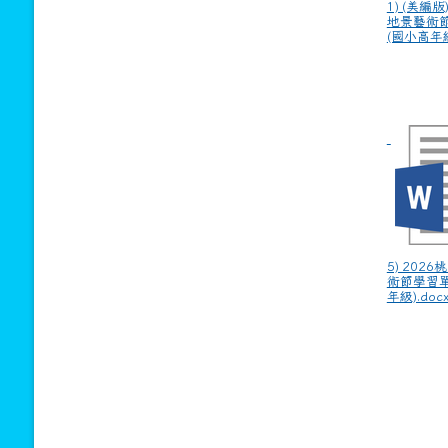
5) 202
術節學習單
年級).doc