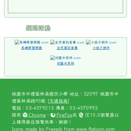
網路活動
島嶼學習樂園
全民資訊素養
小桃子徵件
校園米其林
桃園市中壢區林森國民小學 地址：32097 桃園市中
壢區林森路95號 [
交通指南
]
電話：03-4579213 傳真：03-4570993
請用
Chrome
、
FireFox
或
IE10.0瀏覽器以
上獲得最佳瀏覽效果，謝謝！
Icons made by
Freepik
from
www.flaticon.com