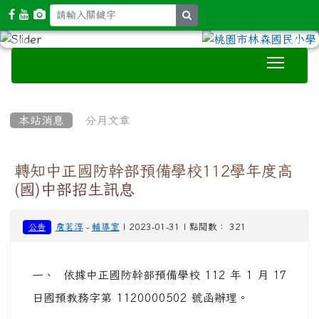
search
Toggle
:::
本站消息
分月文章
轉知中正國防幹部預備學校112學年度高
(國)中部招生訊息
詹茗淳
-
輔導室
| 2023-01-31 | 點閱數： 321
公告
一、 依據中正國防幹部預備學校 112 年 1 月 17
日國預教務字第 1120000502 號函辦理。