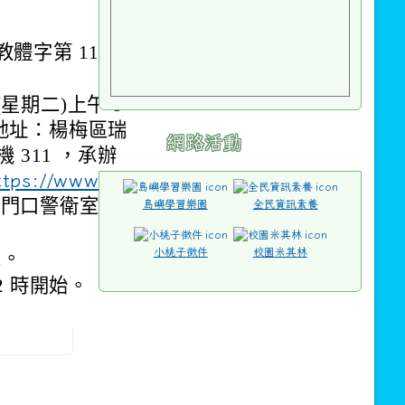
教體字第 11400
(星期二)上午 8
（地址：楊梅區瑞
網路活動
機 311 ，承辦
ttps://www.rpj
門口警衛室領
島嶼學習樂園
全民資訊素養
小桃子徵件
校園米其林
人。
 2 時開始。