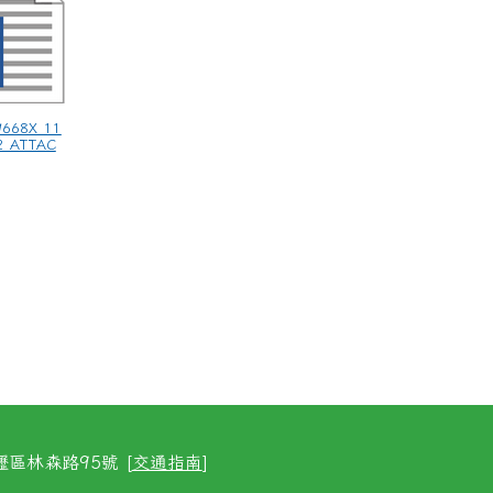
9668X_11
2_ATTAC
區林森路95號 [
交通指南
]