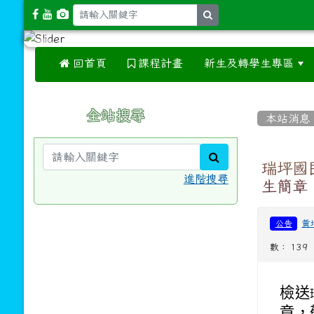
search
 回首頁
課程計畫
新生及轉學生專區
:::
:::
全站搜尋
本站消息
search
瑞坪國
進階搜尋
生簡章
黃
公告
數： 139
檢送
章，