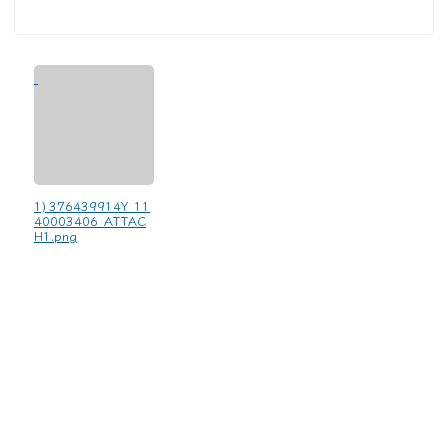
1) 376439914Y_11
40003406_ATTAC
H1.png