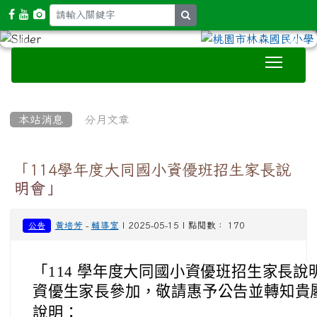
search
Toggle
:::
本站消息
分月文章
「114學年度大同國小資優班招生家長說
明會」
黃培芳
-
輔導室
| 2025-05-15 | 點閱數： 170
公告
「114 學年度大同國小資優班招生家長
資優生家長參加，敬請惠予公告並轉知貴
說明：