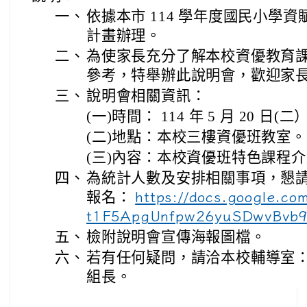
一、
依據本市 114 學年度國民小學
計畫辦理。
二、
為使家長充分了解本校資優教育
參考，特舉辦此說明會，歡迎家
三、
說明會相關資訊：
(一)時間： 114 年 5 月 20 日(二）
(二)地點：本校三樓資優班教室。
(三)內容：本校資優班特色課程
四、
為統計人數及安排相關事項，懇
報名：
https://docs.google.c
t1F5ApgUnfpw26yuSDwvBvb9s
五、
檢附說明會宣傳海報圖檔。
六、
若有任何疑問，請洽本校輔導室： 03-
組長。