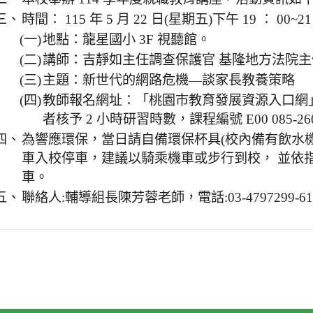
三、
時間： 115 年 5 月 22 日(星期五)下午 19 ： 00~21
(一)
地點：龍星國小 3F 視聽館。
(二)
講師：吉靜如主任調查保護官 基隆地方法院
(三)
主題：新世代的網路危機—談家長教養策略
(四)
教師報名網址：「桃園市教育發展資源入口網
者核予 2 小時研習時數，課程編號 E00 085-260
四、
為響應環保，當日請自備環保杯具(校內備有飲水
車入校停車，建議以騎乘機車或步行到校， 並依
車。
五、
聯絡人:輔導組長陳芳蓉老師，電話:03-4797299-61