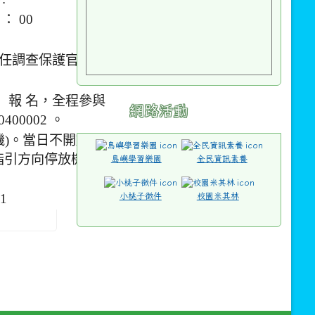
 ： 00
主任調查保護官
」報 名，全程參與
網路活動
400002 。
機)。當日不開放汽
指引方向停放機
島嶼學習樂園
全民資訊素養
1
小桃子徵件
校園米其林