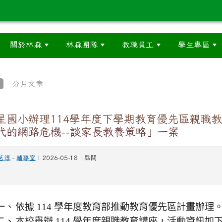
關於林森
林森團隊
教職員工
學生專區
分月文章
星國小辦理114學年度下學期教育優先區親職
代的網路危機--談家長教養策略」一案
茗淳
-
輔導室
| 2026-05-18 | 點閱
一、
依據 114 學年度教育部推動教育優先區計畫辦理
二、
本校舉辦 114 學年度親職教育講座，活動資訊如下