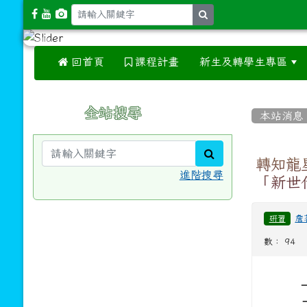
search
 回首頁
課程計畫
新生及轉學生專區
:::
:::
全站搜尋
本站消息
search
轉知龍
進階搜尋
「新世
詹
研習
數： 94