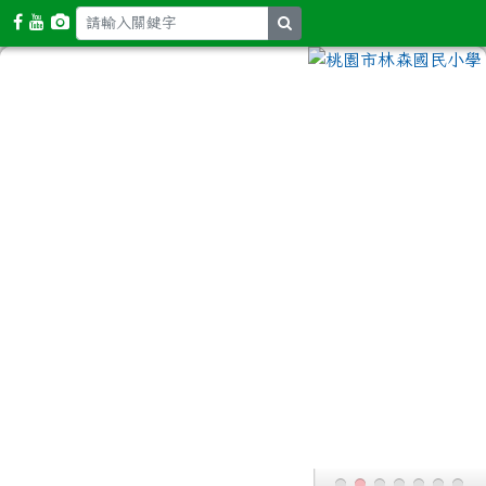
search
Toggle
:::
本站消息
分月文章
財團法人天主教臺南市私立蘆葦啟智中心
辦理「《三十而立》蘆葦三十．創新服