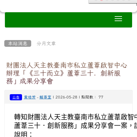
務」成果分享會
黃培芳
-
輔導室
| 2026-05-28 | 點閱數： 77
公告
轉知財團法人天主教臺南市私立蘆葦啟智
蘆葦三十．創新服務」成果分享會一案，
說明：
一、
依據財團法人天主教臺南市私立蘆葦啟智
日葦字第 115158 號函辦理。
二、
旨揭成果分享會相關資訊如下：
(一)
活動日期： 115 年 7 月 3 
(二)
活動地點：大台南會展中心 3 
仁區歸仁十二路 3 號）。
(三)
報名方式：請至 google 
件。