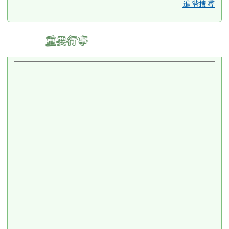
網路活動
島嶼學習樂園
全民資訊素養
小桃子徵件
校園米其林