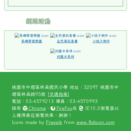
桃園市中壢區林森國民小學 地址：32097 桃園市中
壢區林森路95號 [
交通指南
]
電話：03-4579213 傳真：03-4570993
請用
Chrome
、
FireFox
或
IE10.0瀏覽器以
上獲得最佳瀏覽效果，謝謝！
Icons made by
Freepik
from
www.flaticon.com