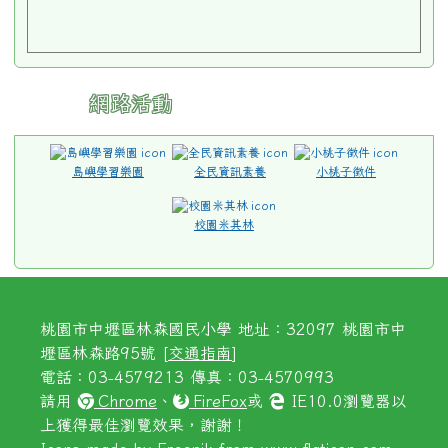
網路活動
島嶼學習樂園
全民資訊素養
小桃子徵件
校園米其林
桃園市中壢區林森國民小學 地址：32097 桃園市中
壢區林森路95號 [
交通指南
]
電話：03-4579213 傳真：03-4570993
請用
Chrome
、
FireFox
或
IE10.0瀏覽器以
上獲得最佳瀏覽效果，謝謝！