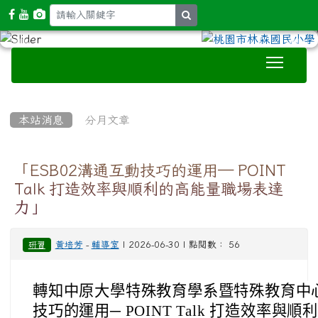
search
Toggle
:::
本站消息
分月文章
「ESB02溝通互動技巧的運用─ POINT
Talk 打造效率與順利的高能量職場表達
力」
黃培芳
-
輔導室
| 2026-06-30 | 點閱數： 56
研習
轉知中原大學特殊教育學系暨特殊教育中心辦
技巧的運用─ POINT Talk 打造效率