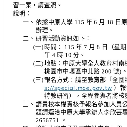
習一案，請查照。
說明：
一、
依據中原大學 115 年 6 月 18 日原
辦理。
二、
研習活動資訊如下：
(一)
時間： 115 年 7 月 8 日（星
午 4 時 10 分。
(二)
地點：中原大學全人教育村南棟 2
桃園市中壢區中北路 200 號)
(三)
報名方式：請至教育部「全國
）報
s://special.moe.gov.tw
特教研習），全程參與者將核
三、
請貴校本權責核予報名參加人員公
題請逕洽中原大學承辦人李欣芸專案
2656751 。