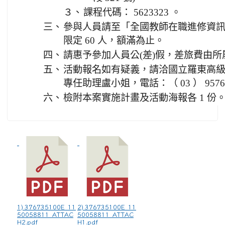
３、
課程代碼： 5623323 。
三、
參與人員請至「全國教師在職進修資
限定 60 人，額滿為止。
四、
請惠予參加人員公(差)假，差旅費由
五、
活動報名如有疑義，請洽國立羅東高
專任助理盧小姐，電話：（ 03 ） 95769
六、
檢附本案實施計畫及活動海報各 1 份
1) 376735100E_11
2) 376735100E_11
50058811_ATTAC
50058811_ATTAC
H2.pdf
H1.pdf