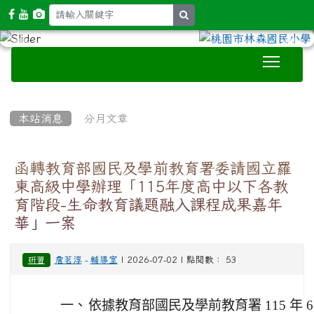
search
Toggle
:::
本站消息
分月文章
函轉教育部國民及學前教育署委請國立羅
東高級中學辦理「115年度高中以下各教
育階段-生命教育議題融入課程成果嘉年
華」一案
詹茗淳
-
輔導室
| 2026-07-02 | 點閱數： 53
研習
一、
依據教育部國民及學前教育署 115 年 6 