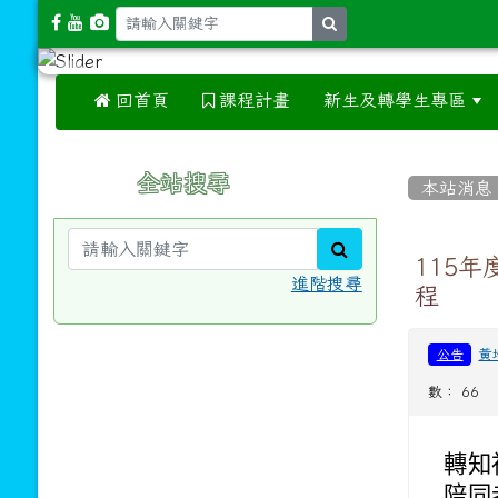
search
 回首頁
課程計畫
新生及轉學生專區
:::
:::
全站搜尋
本站消息
search
115
進階搜尋
程
黃
公告
數： 66
轉知
陪同