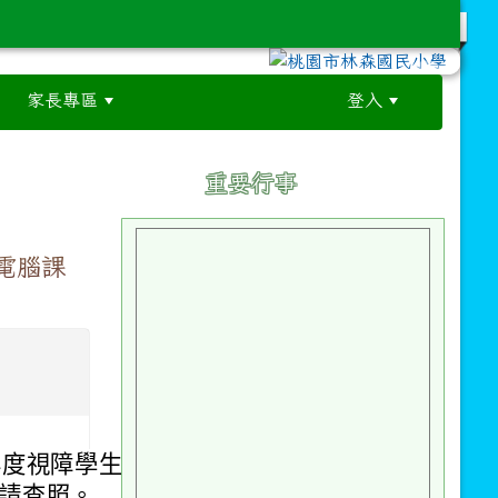
家長專區
登入
:::
:::
重要行事
電腦課
年度視障學生及
，請查照。