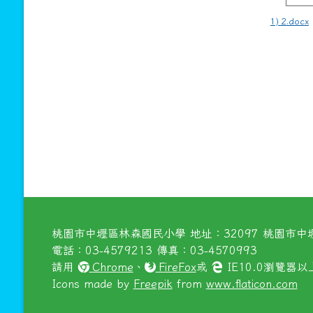
1) 2.docx
桃園市中壢區林森國民小學 地址：32097 桃園市中壢
電話：03-4579213 傳真：03-4570993
請用
Chrome
、
FireFox
或
IE10.0瀏覽器
Icons made by
Freepik
from
www.flaticon.com