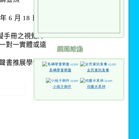
6 月 18 日台
障礙手冊之視覺障
一對一實體或遠
網路活動
聲書推展學會李
島嶼學習樂園
全民資訊素養
小桃子徵件
校園米其林