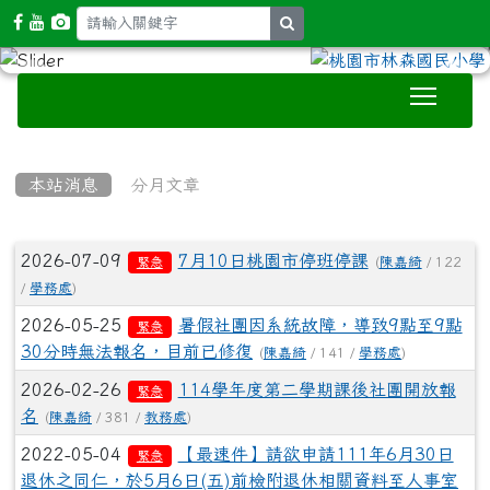
search
Toggle
:::
本站消息
分月文章
文章列表
2026-07-09
7月10日桃園市停班停課
(
陳嘉綺
/ 122
緊急
/
學務處
)
2026-05-25
暑假社團因系統故障，導致9點至9點
緊急
30分時無法報名，目前已修復
(
陳嘉綺
/ 141 /
學務處
)
2026-02-26
114學年度第二學期課後社團開放報
緊急
名
(
陳嘉綺
/ 381 /
教務處
)
2022-05-04
【最速件】請欲申請111年6月30日
緊急
退休之同仁，於5月6日(五)前檢附退休相關資料至人事室