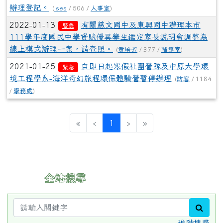
辦理登記。
(
lses
/ 506 /
人事室
)
2022-01-13
有關慈文國中及東興國中辦理本市
緊急
111學年度國民中學資賦優異學生鑑定家長說明會調整為
線上模式辦理一案，請查照。
(
黃培芳
/ 377 /
輔導室
)
2021-01-25
自即日起寒假社團營隊及中原大學環
緊急
境工程學系-海洋奇幻旅程環保體驗營暫停辦理
(
訪客
/ 1184
/
學務處
)
(current)
«
‹
1
›
»
:::
全站搜尋
sear