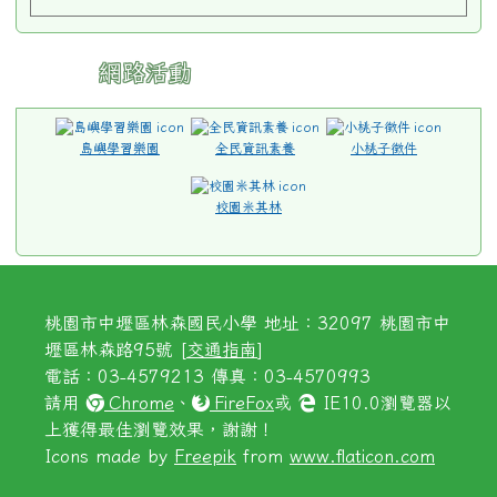
網路活動
島嶼學習樂園
全民資訊素養
小桃子徵件
校園米其林
桃園市中壢區林森國民小學 地址：32097 桃園市中
壢區林森路95號 [
交通指南
]
電話：03-4579213 傳真：03-4570993
請用
Chrome
、
FireFox
或
IE10.0瀏覽器以
上獲得最佳瀏覽效果，謝謝！
Icons made by
Freepik
from
www.flaticon.com