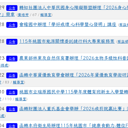
-29
轉知社團法人中華民國身心障礙聯盟辦理「2026身心
公告
會」簡章
(
黃培芳
/ 67 /
輔導室
)
-28
會稽國中辦理「學好戒壞 心科學暨心發明」講座
(
蔡茲
公告
-28
115年桃園市能源關懷委託健行科大專業服務案
(
蔡茲
公告
-23
農業部林業及自然保育署辦理「2026生物多樣性科普
公告
學務處
)
-22
函轉中華資優教育學會辦理「2026年資優教育學術研
公告
芳
/ 83 /
輔導室
)
-10
桃園市立瑞原國民中學115學年度體育班新生入學暨
公告
芳
/ 110 /
輔導室
)
-04
函轉財團法人董氏基金會舉辦「2026戒菸就贏比賽」
公告
務處
)
-04
函轉本府衛生局辦理115年桃園市「健康食動力-體位F
公告