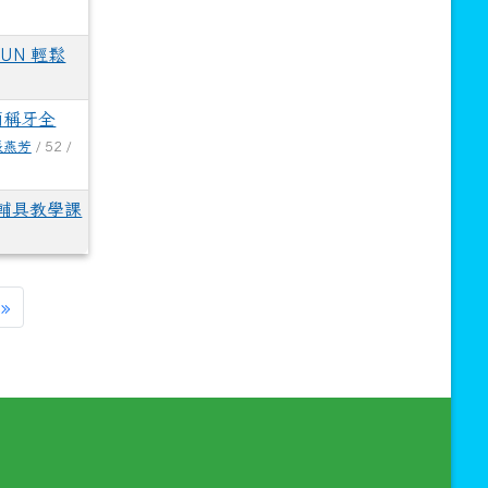
UN 輕鬆
簡稱牙全
張燕芳
/ 52 /
輔具教學課
»