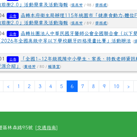
前衝2.0」活動簡章及活動海報
(
張燕芳
/ 98 /
學務處
)
-04
函轉本府衛生局辦理115年桃園市「健康食動力-體位F
公告
前衝2.0」活動簡章及活動海報
(
張燕芳
/ 89 /
學務處
)
-04
函轉社團法人中華民國牙醫師公會全國聯合會（以下
公告
「2026年全國高級中等以下學校顧牙四格漫畫比賽」活動辦法
(
-01
「全國1~12年級視障中小學生、家長、特教老師資訊
公告
資源介紹」
(
黃培芳
/ 80 /
輔導室
)
(current)
‹
1
2
3
4
5
6
7
8
9
10
›
區林森路95號 [
交通指南
]