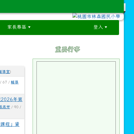
家長專區
登入
:::
:::
重要行事
輔導室
)
/ 67 /
輔導
026年第
張燕芳
/ 90 /
育課程」資