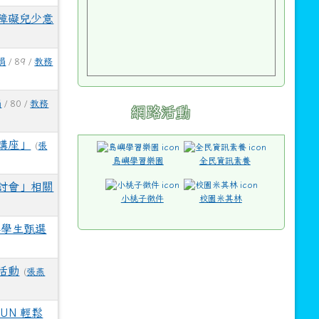
障礙兒少意
娟
/ 89 /
教務
娟
/ 80 /
教務
網路活動
講座」
(
張
島嶼學習樂園
全民資訊素養
討會」相關
小桃子徵件
校園米其林
轉學生甄選
活動
(
張燕
UN 輕鬆