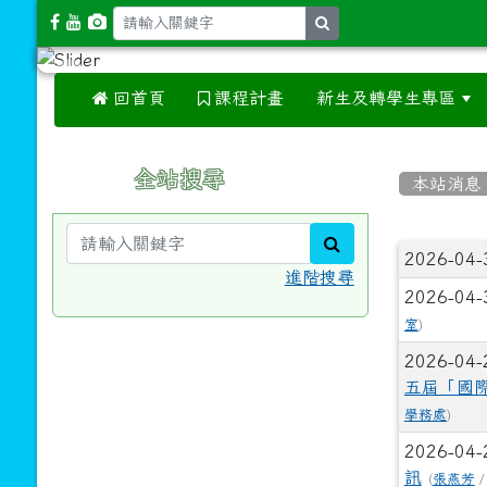
search
 回首頁
課程計畫
新生及轉學生專區
:::
:::
全站搜尋
本站消息
search
文章
2026-04
進階搜尋
2026-04
室
)
2026-04
五屆「國際
學務處
)
2026-04
訊
(
張燕芳
/