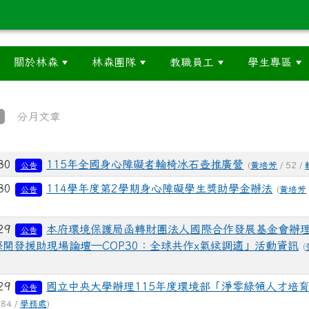
關於林森
林森團隊
教職員工
學生專區
分月文章
列表
-30
115年全國身心障礙者輪椅冰石壺推廣營
(
黃培芳
/ 52 /
公告
-30
114學年度第2學期身心障礙學生獎助學金辦法
(
黃培芳
公告
-29
本府環境保護局函轉財團法人國際合作發展基金會辦理2
公告
開發援助現場論壇─COP30：全球共作x氣候調適」活動資訊
(
-29
國立中央大學辦理115年度環境部「淨零綠領人才培
公告
 84 /
學務處
)