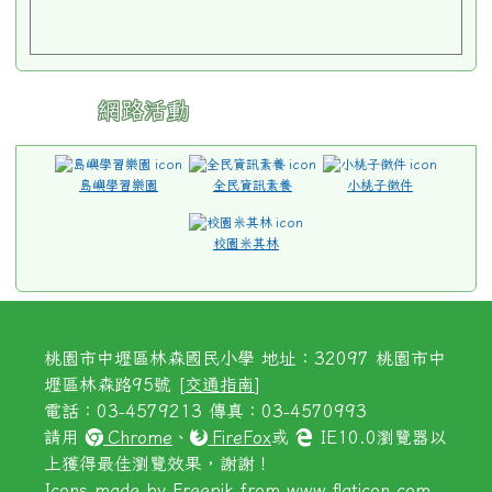
網路活動
島嶼學習樂園
全民資訊素養
小桃子徵件
校園米其林
桃園市中壢區林森國民小學 地址：32097 桃園市中
壢區林森路95號 [
交通指南
]
電話：03-4579213 傳真：03-4570993
請用
Chrome
、
FireFox
或
IE10.0瀏覽器以
上獲得最佳瀏覽效果，謝謝！
Icons made by
Freepik
from
www.flaticon.com