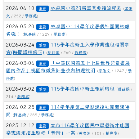
2026-06-10
林森國小第29屆畢業典禮流程表
(
梁俐
重要
文
/ 252 /
學務處
)
2026-05-20
林森國小114學年度暑假社團開始報
重要
名囉！
(
陳嘉綺
/ 1327 /
學務處
)
2026-03-24
115學年度新生入學作業流程相關事
重要
宜(時間誤植修正)
(
蔡茲娟
/ 260 /
教務處
)
2026-03-06
「中華民國第五十七屆世界兒童畫展
重要
國內作品」桃園市徵集計畫校內初選說明
(
梁俐文
/ 1247 /
學
務處
)
2026-03-02
115學年度國中新生報到時程
(
蔡茲娟
/
重要
214 /
教務處
)
2026-02-25
114學年度第二學期課後社團開課時
重要
間
(
陳嘉綺
/ 285 /
學務處
)
2025-12-12
本市116學年度國民中學藝術才能國
重要
樂班鑑定招生廢考「音階」一案
(
黃培芳
/ 101 /
輔導室
)