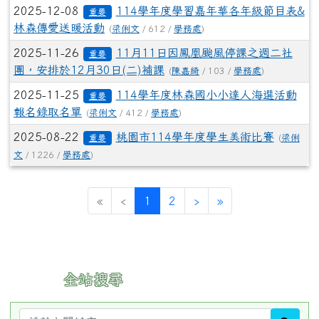
2025-12-08
114學年度學習嘉年華各年級節目表&
重要
林森傳愛送暖活動
(
梁俐文
/ 612 /
學務處
)
2025-11-26
11月11日因鳳凰颱風停課之週二社
重要
團，安排於12月30日(二)補課
(
陳嘉綺
/ 103 /
學務處
)
2025-11-25
114學年度林森國小小達人海選活動
重要
報名錄取名單
(
梁俐文
/ 412 /
學務處
)
2025-08-22
桃園市114學年度學生美術比賽
(
梁俐
重要
文
/ 1226 /
學務處
)
(current)
«
‹
1
2
›
»
:::
全站搜尋