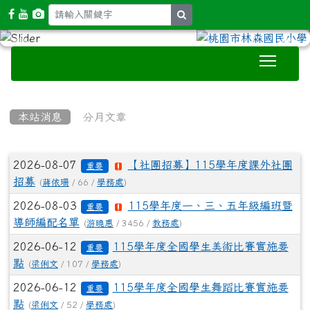
search
Toggle
:::
本站消息
分月文章
文章列表
2026-08-07
【社團招募】115學年度課外社團
重要
招募
(
蔣依珊
/ 66 /
學務處
)
2026-08-03
115學年度一、三、五年級編班暨
重要
導師編配名單
(
游曉惠
/ 3456 /
教務處
)
2026-06-12
115學年度全國學生美術比賽實施要
重要
點
(
梁俐文
/ 107 /
學務處
)
2026-06-12
115學年度全國學生舞蹈比賽實施要
重要
點
(
梁俐文
/ 52 /
學務處
)